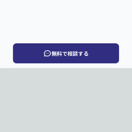
無料で相談する
QuickBook
Q
PNG・JPG・JPEGのページ画像から、ページめくりデジ
タルブックを制作します。お客様サーバー向け納品と弊社