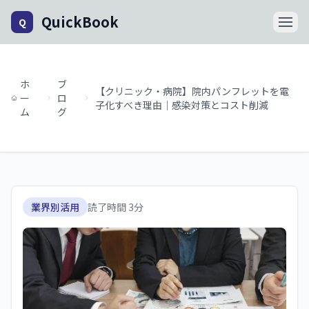
QuickBook
Q
ホ
ブ
【クリニック・病院】院内パンフレットを電
ー
ロ
子化すべき理由｜感染対策とコスト削減
ム
グ
業界別活用
読了時間
3
分