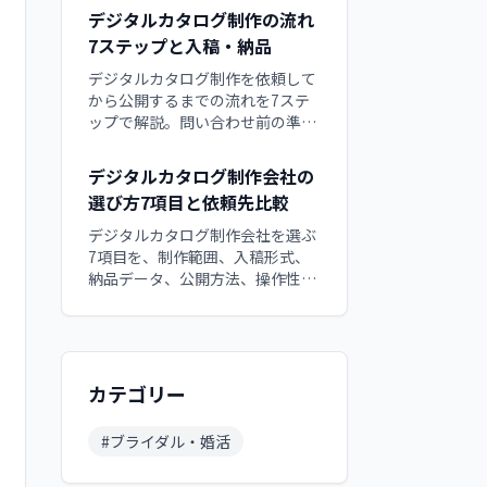
ーバー、設置、保守など12の費用
デジタルカタログ制作の流れ
内訳と、追加費用を防ぐ確認点、
7ステップと入稿・納品
QuickBookへ相談する際の準備項
目を解説。依頼文はコピーして使
デジタルカタログ制作を依頼して
えます。
から公開するまでの流れを7ステ
ップで解説。問い合わせ前の準
備、入稿、初稿確認、スマホ検
収、納品物、公開後の更新まで、
デジタルカタログ制作会社の
発注担当者が各工程で確認すべき
選び方7項目と依頼先比較
項目と遅れを防ぐ役割分担をチェ
ックリスト付きで整理する実務ガ
デジタルカタログ制作会社を選ぶ
イドです。
7項目を、制作範囲、入稿形式、
納品データ、公開方法、操作性、
更新体制、実績の順に解説。制作
代行・クラウド・買い切り・内製
の違いと、目的に合う依頼先を見
分ける方法を整理します。初めて
外注する担当者が、納品後の運用
カテゴリー
まで比較できるチェックポイント
です。
#
ブライダル・婚活