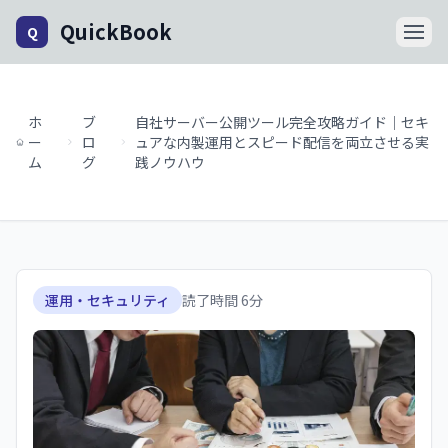
QuickBook
Q
ホ
ブ
自社サーバー公開ツール完全攻略ガイド｜セキ
ー
ロ
ュアな内製運用とスピード配信を両立させる実
ム
グ
践ノウハウ
運用・セキュリティ
読了時間
6
分