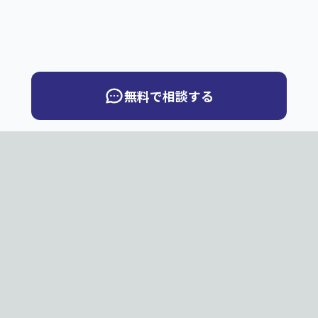
無料で相談する
QuickBook
Q
PNG・JPG・JPEGのページ画像から、ページめくりデジ
タルブックを制作します。お客様サーバー向け納品と弊社
サーバー公開から選べます。