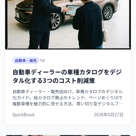
自動車・販売
7
分
自動車ディーラーの車種カタログをデジ
タル化する3つのコスト削減策
自動車ディーラー・販売店向け、車種カタログのデジタル
化ガイド。紙カタログ廃止のトレンド、ページめくりUIで
複数車種を魅力的に見せる方法、買い切り型デジタルブッ
クで年間100万円規模の印刷費を削減しながら商談を効率
QuickBook
2026年5月27日
化する運用手順を解説します。