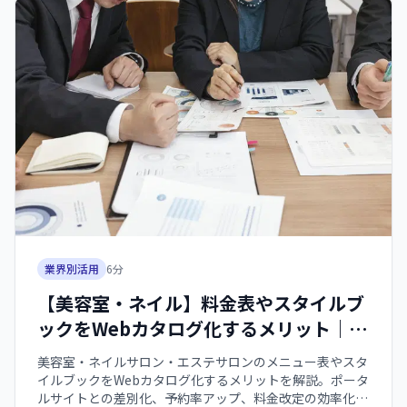
業界別活用
6
分
【美容室・ネイル】料金表やスタイルブ
ックをWebカタログ化するメリット｜予
約率アップの秘訣【2026年版】
美容室・ネイルサロン・エステサロンのメニュー表やスタ
イルブックをWebカタログ化するメリットを解説。ポータ
ルサイトとの差別化、予約率アップ、料金改定の効率化な