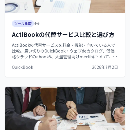
ツール比較
4
分
ActiBookの代替サービス比較と選び方
ActiBookの代替サービスを料金・機能・向いている人で
比較。買い切りのQuickBook・ウェブdeカタログ、低価
格クラウドのebook5、大量管理向けmeclibについて、乗
り換え前の確認点と選び方を解説します（各社公式・
QuickBook
2026年7月2日
2026年6月確認）。