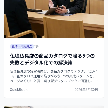
仏壇・宗教用品
7
分
仏壇仏具店の商品カタログで陥る5つの
失敗とデジタル化での解決策
仏壇仏具店の経営者向け、商品カタログのデジタル化ガイ
ド。紙カタログ運用で陥りがちな5つの失敗パターンを、
ページめくりUIと買い切り型デジタルブックで回避し、現
代仏壇・モダン仏具など多様な商品を遠方の家族にも届け
QuickBook
2026年5月30日
る運用手順を解説します。