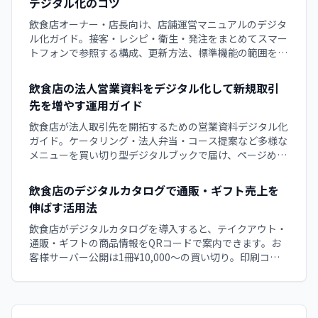
デジタル化のコツ
飲食店オーナー・店長向け、店舗運営マニュアルのデジタ
ル化ガイド。接客・レシピ・衛生・発注をまとめてスマー
トフォンで参照する構成、更新方法、標準機能の範囲を解
説します。
飲食店の法人営業資料をデジタル化して新規取引
先を増やす運用ガイド
飲食店が法人取引先を開拓するための営業資料デジタル化
ガイド。ケータリング・法人弁当・コース提案など多様な
メニューを買い切り型デジタルブックで届け、ページめく
りUIで料理の魅力を伝えながら新規取引先を獲得するコツ
を徹底解説します。
飲食店のデジタルカタログで通販・ギフト売上を
伸ばす活用法
飲食店がデジタルカタログを導入すると、テイクアウト・
通販・ギフトの商品情報をQRコードで案内できます。お
客様サーバー公開は1冊¥10,000〜の買い切り。印刷コス
ト削減と更新運用の作成手順を解説します。