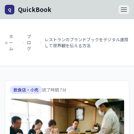
QuickBook
Q
ホ
ブ
レストランのブランドブックをデジタル運用
ー
ロ
して世界観を伝える方法
ム
グ
飲食店・小売
読了時間
7
分