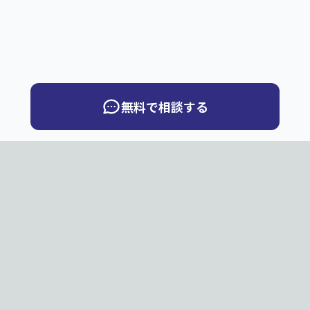
無料で相談する
QuickBook
Q
PNG・JPG・JPEGのページ画像から、ページめくりデジ
タルブックを制作します。お客様サーバー向け納品と弊社
サーバー公開から選べます。