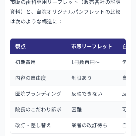
市販の歯科専用リーフレット（販売各社の説明
資料）と、自院オリジナルパンフレットの比較
は次のような構造に：
観点
市販リーフレット
自院
初期費用
1冊数百円〜
デジタ
内容の自由度
制限あり
自由
医院ブランディング
反映できない
反映
院長のこだわり訴求
困難
可能
改訂・差し替え
業者の改訂待ち
自院