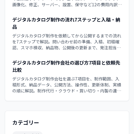
画像化、修正、サーバー、設置、保守など12の費用内訳
と、追加費用を防ぐ確認点、QuickBookへ相談する際の準
備項目を解説。依頼文はコピーして使えます。
デジタルカタログ制作の流れ7ステップと入稿・納
品
デジタルカタログ制作を依頼してから公開するまでの流れ
を7ステップで解説。問い合わせ前の準備、入稿、初稿確
認、スマホ検収、納品物、公開後の更新まで、発注担当者
が各工程で確認すべき項目と遅れを防ぐ役割分担をチェッ
クリスト付きで整理する実務ガイドです。
デジタルカタログ制作会社の選び方7項目と依頼先
比較
デジタルカタログ制作会社を選ぶ7項目を、制作範囲、入
稿形式、納品データ、公開方法、操作性、更新体制、実績
の順に解説。制作代行・クラウド・買い切り・内製の違い
と、目的に合う依頼先を見分ける方法を整理します。初め
て外注する担当者が、納品後の運用まで比較できるチェッ
クポイントです。
カテゴリー