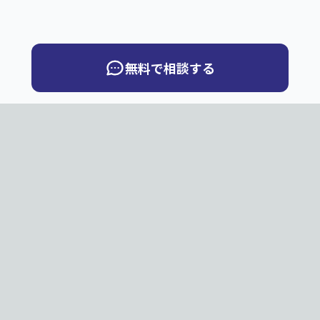
無料で相談する
QuickBook
Q
PNG・JPG・JPEGのページ画像から、ページめくりデジ
タルブックを制作します。お客様サーバー向け納品と弊社
サーバー公開から選べます。
無料体験
購入