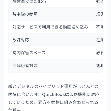
待合室での即配布
強み
帰宅後の参照
紛失リ
対応サービスで利用できる動画埋め込み
不可
改訂対応
在庫廃
院内保管スペース
必要
高齢患者対応
親和性
紙とデジタルのハイブリッド運用がほとんどの
医院に合います。QuickBookは印刷機能に対応
しているため、両方を柔軟に組み合わせられる
仕組み。