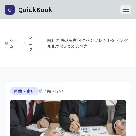
QuickBook
Q
ブ
ホー
歯科医院の患者向けパンフレットをデジタ
ロ
ム
ル化する3つの選び方
グ
医療・歯科
読了時間
7
分