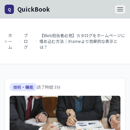
QuickBook
Q
ホ
ブ
【Web担当者必見】カタログをホームページに
ー
ロ
埋め込む方法｜iframeより効果的な表示と
ム
グ
は？
技術・機能
読了時間
3
分