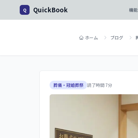
QuickBook
Q
機能
ホーム
ブログ
葬儀・冠婚葬祭
読了時間
7
分