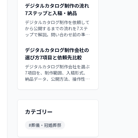
ーバー、設置、保守など12の費用
デジタルカタログ制作の流れ
内訳と、追加費用を防ぐ確認点、
7ステップと入稿・納品
QuickBookへ相談する際の準備項
目を解説。依頼文はコピーして使
デジタルカタログ制作を依頼して
えます。
から公開するまでの流れを7ステ
ップで解説。問い合わせ前の準
備、入稿、初稿確認、スマホ検
収、納品物、公開後の更新まで、
デジタルカタログ制作会社の
発注担当者が各工程で確認すべき
選び方7項目と依頼先比較
項目と遅れを防ぐ役割分担をチェ
ックリスト付きで整理する実務ガ
デジタルカタログ制作会社を選ぶ
イドです。
7項目を、制作範囲、入稿形式、
納品データ、公開方法、操作性、
更新体制、実績の順に解説。制作
代行・クラウド・買い切り・内製
の違いと、目的に合う依頼先を見
分ける方法を整理します。初めて
外注する担当者が、納品後の運用
カテゴリー
まで比較できるチェックポイント
です。
#
葬儀・冠婚葬祭