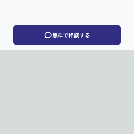
無料で相談する
QuickBook
Q
PNG・JPG・JPEGのページ画像から、ページめくりデジ
タルブックを制作します。お客様サーバー向け納品と弊社
サーバー公開から選べます。