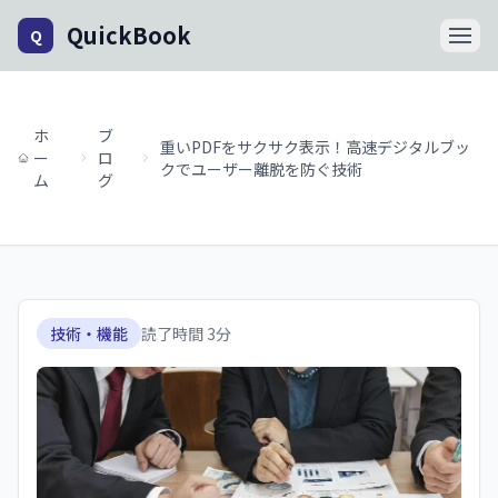
QuickBook
Q
ホ
ブ
重いPDFをサクサク表示！高速デジタルブッ
ー
ロ
クでユーザー離脱を防ぐ技術
ム
グ
技術・機能
読了時間
3
分