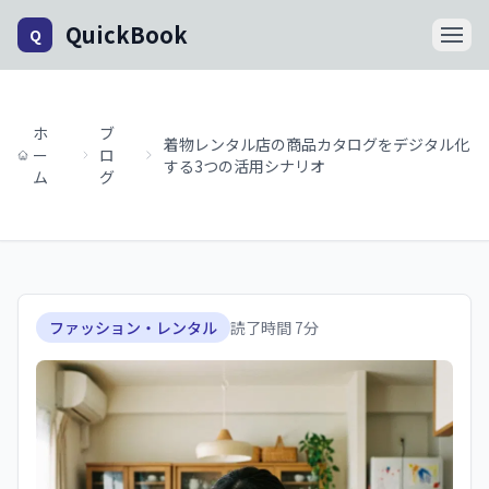
QuickBook
Q
ホ
ブ
着物レンタル店の商品カタログをデジタル化
ー
ロ
する3つの活用シナリオ
ム
グ
ファッション・レンタル
読了時間
7
分