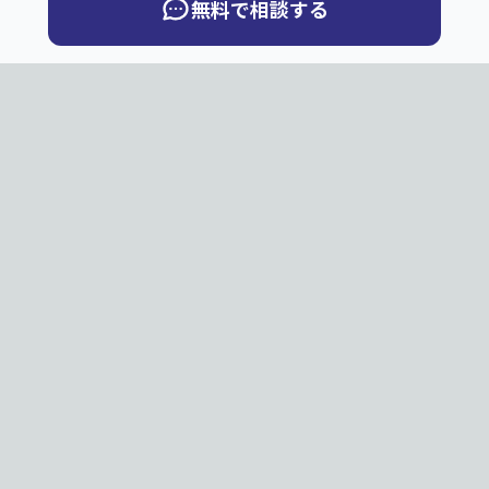
無料で相談する
QuickBook
Q
PNG・JPG・JPEGのページ画像から、ページめくりデジ
タルブックを制作します。お客様サーバー向け納品と弊社
サーバー公開から選べます。
無料体験
購入