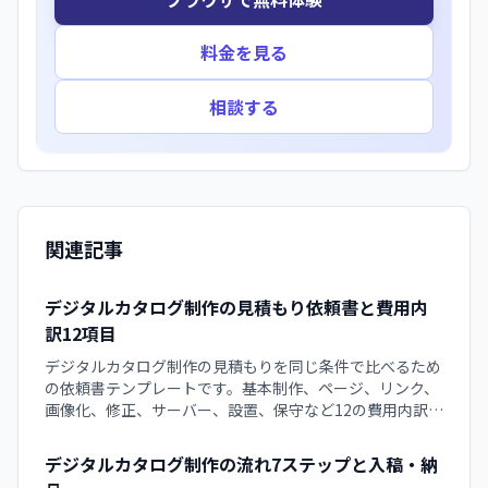
料金を見る
相談する
関連記事
デジタルカタログ制作の見積もり依頼書と費用内
訳12項目
デジタルカタログ制作の見積もりを同じ条件で比べるため
の依頼書テンプレートです。基本制作、ページ、リンク、
画像化、修正、サーバー、設置、保守など12の費用内訳
と、追加費用を防ぐ確認点、QuickBookへ相談する際の準
備項目を解説。依頼文はコピーして使えます。
デジタルカタログ制作の流れ7ステップと入稿・納