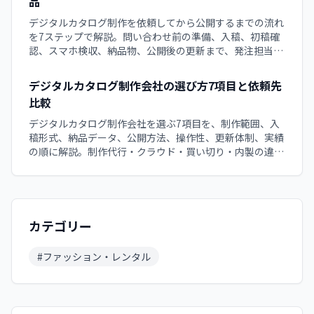
品
デジタルカタログ制作を依頼してから公開するまでの流れ
を7ステップで解説。問い合わせ前の準備、入稿、初稿確
認、スマホ検収、納品物、公開後の更新まで、発注担当者
が各工程で確認すべき項目と遅れを防ぐ役割分担をチェッ
クリスト付きで整理する実務ガイドです。
デジタルカタログ制作会社の選び方7項目と依頼先
比較
デジタルカタログ制作会社を選ぶ7項目を、制作範囲、入
稿形式、納品データ、公開方法、操作性、更新体制、実績
の順に解説。制作代行・クラウド・買い切り・内製の違い
と、目的に合う依頼先を見分ける方法を整理します。初め
て外注する担当者が、納品後の運用まで比較できるチェッ
クポイントです。
カテゴリー
#
ファッション・レンタル