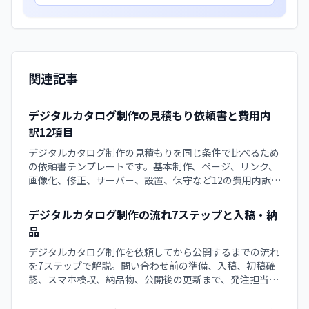
関連記事
デジタルカタログ制作の見積もり依頼書と費用内
訳12項目
デジタルカタログ制作の見積もりを同じ条件で比べるため
の依頼書テンプレートです。基本制作、ページ、リンク、
画像化、修正、サーバー、設置、保守など12の費用内訳
と、追加費用を防ぐ確認点、QuickBookへ相談する際の準
備項目を解説。依頼文はコピーして使えます。
デジタルカタログ制作の流れ7ステップと入稿・納
品
デジタルカタログ制作を依頼してから公開するまでの流れ
を7ステップで解説。問い合わせ前の準備、入稿、初稿確
認、スマホ検収、納品物、公開後の更新まで、発注担当者
が各工程で確認すべき項目と遅れを防ぐ役割分担をチェッ
クリスト付きで整理する実務ガイドです。