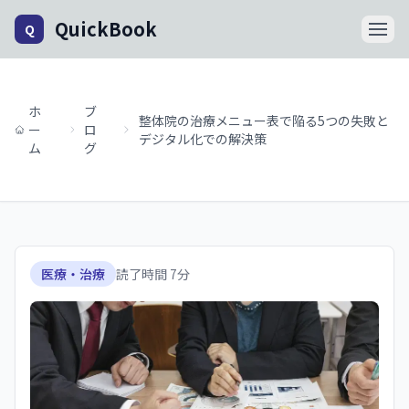
QuickBook
Q
ホ
ブ
整体院の治療メニュー表で陥る5つの失敗と
ー
ロ
デジタル化での解決策
ム
グ
医療・治療
読了時間
7
分