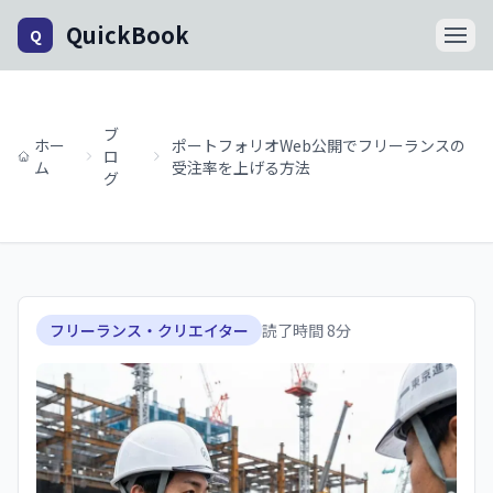
QuickBook
Q
ブ
ホー
ポートフォリオWeb公開でフリーランスの
ロ
ム
受注率を上げる方法
グ
フリーランス・クリエイター
読了時間
8
分