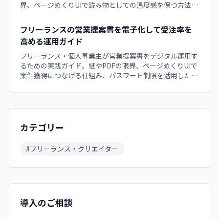
界、ページめくりUIで読み物としての温度感を保つ方法、
買い切り型デジタルブックで顧客との長期関係を築く運用
手順を徹底解説します。
フリーランスの営業提案書を電子化して受注率を
高める運用ガイド
フリーランス・個人事業主が営業提案書をデジタル運用す
るための実践ガイド。紙やPDFの限界、ページめくりUIで
案件獲得につなげる仕組み、パスワード制限を活用した機
密案件対応、受注率を高める運用手順と無料サンプル活用
のコツを徹底解説します。
カテゴリー
#
フリーランス・クリエイター
導入のご相談