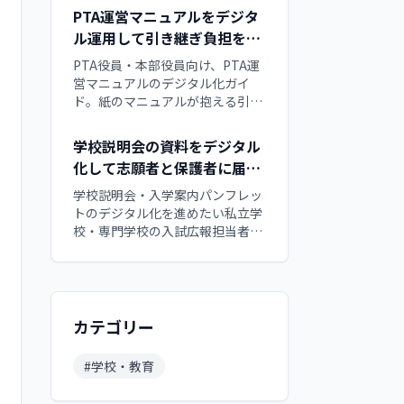
くりUIで保護者と生徒に魅力を伝
PTA運営マニュアルをデジタ
える方法、買い切り型デジタルブ
ル運用して引き継ぎ負担を軽
ックで体験授業や個別相談につな
くする方法
げる集客動線を解説します。
PTA役員・本部役員向け、PTA運
営マニュアルのデジタル化ガイ
ド。紙のマニュアルが抱える引き
継ぎ・改訂・配布の限界、ページ
めくりUIで運営ノウハウを伝える
学校説明会の資料をデジタル
方法、買い切り型デジタルブック
化して志願者と保護者に届け
で毎年の役員交代を支える運用手
る運用ガイド
順を徹底解説します。
学校説明会・入学案内パンフレッ
トのデジタル化を進めたい私立学
校・専門学校の入試広報担当者向
け実践ガイド。紙パンフレットの
限界、ページめくりUIで学校の魅
力を伝える方法、買い切り型デジ
タルブックで志願者と保護者に届
ける運用手順を徹底解説します。
カテゴリー
#
学校・教育